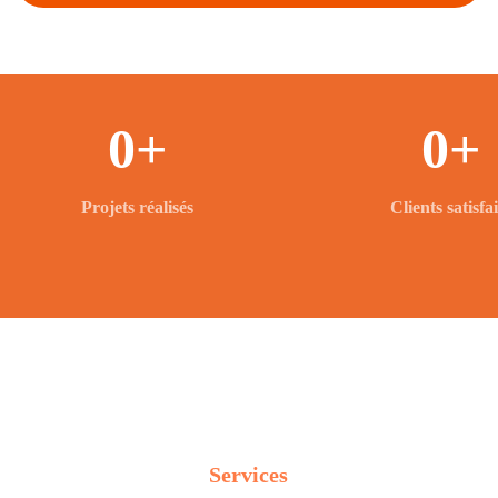
0
+
0
+
Projets réalisés
Clients satisfai
Services