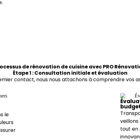
e.
ocessus de rénovation de cuisine avec PRO Rénovat
Étape 1 : Consultation initiale et évaluation
emier contact, nous nous attachons à comprendre vos as
Évalua
budge
Transpa
s le
veillon
uleurs
tout en
assurer
innovan