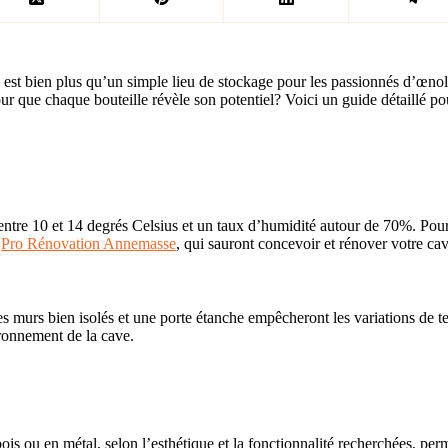
est bien plus qu’un simple lieu de stockage pour les passionnés d’œnolog
 que chaque bouteille révèle son potentiel? Voici un guide détaillé pou
ntre 10 et 14 degrés Celsius et un taux d’humidité autour de 70%. Pour
e
Pro Rénovation Annemasse
, qui sauront concevoir et rénover votre cave
es murs bien isolés et une porte étanche empêcheront les variations de tem
ironnement de la cave.
is ou en métal, selon l’esthétique et la fonctionnalité recherchées, permet