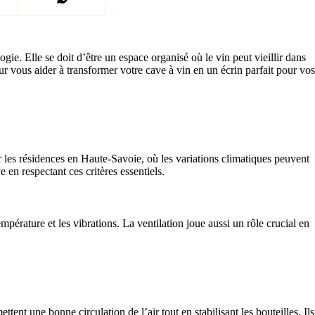
ie. Elle se doit d’être un espace organisé où le vin peut vieillir dans
r vous aider à transformer votre cave à vin en un écrin parfait pour vos
 les résidences en Haute-Savoie, où les variations climatiques peuvent
 en respectant ces critères essentiels.
pérature et les vibrations. La ventilation joue aussi un rôle crucial en
tent une bonne circulation de l’air tout en stabilisant les bouteilles. Ils