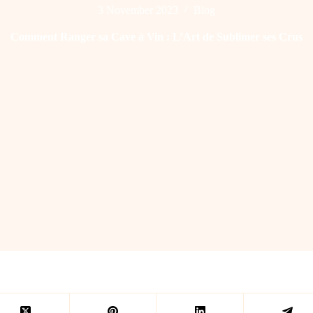
3 November 2023
Blog
Comment Ranger sa Cave à Vin : L’Art de Sublimer ses Crus